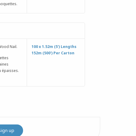
moquettes.
Wood Nail.
100 x 1.52m (5') Lengths
152m (500') Per Carton
ettes
taines
 épaisses.
Sign up