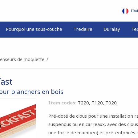
FRA
Pourquoi une sous-couche
Tredaire
Duralay
Te
enseurs de moquette
/
fast
our planchers en bois
Item codes:
T220, T120, T020
Pré-doté de clous pour une installation ra
suspendus ou en carreaux, avec des clou
une force de maintien) et pré-enfoncés